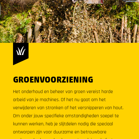
GROENVOORZIENING
Het onderhoud en beheer van groen vereist harde
arbeid van je machines. Of het nu gaat om het
verwijderen van stronken of het versnipperen van hout.
Om onder jouw specifieke omstandigheden soepel te
kunnen werken, heb je slijtdelen nodig die speciaal
ontworpen zijn voor duurzame en betrouwbare