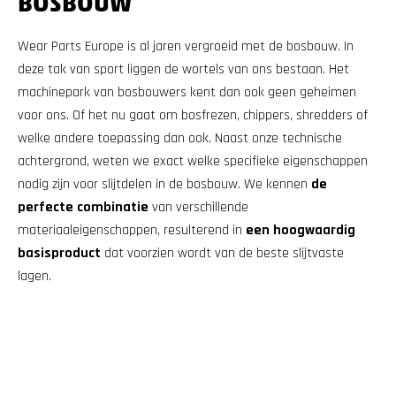
BOSBOUW
Wear Parts Europe is al jaren vergroeid met de bosbouw. In
deze tak van sport liggen de wortels van ons bestaan. Het
machinepark van bosbouwers kent dan ook geen geheimen
voor ons. Of het nu gaat om bosfrezen, chippers, shredders of
welke andere toepassing dan ook. Naast onze technische
achtergrond, weten we exact welke specifieke eigenschappen
nodig zijn voor slijtdelen in de bosbouw. We kennen
de
perfecte combinatie
van verschillende
materiaaleigenschappen, resulterend in
een hoogwaardig
basisproduct
dat voorzien wordt van de beste slijtvaste
lagen.