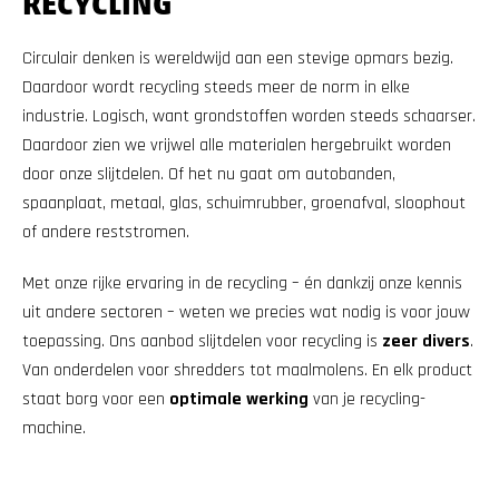
RECYCLING
Circulair denken is wereldwijd aan een stevige opmars bezig.
Daardoor wordt recycling steeds meer de norm in elke
industrie. Logisch, want grondstoffen worden steeds schaarser.
Daardoor zien we vrijwel alle materialen hergebruikt worden
door onze slijtdelen. Of het nu gaat om autobanden,
spaanplaat, metaal, glas, schuimrubber, groenafval, sloophout
of andere reststromen.
Met onze rijke ervaring in de recycling – én dankzij onze kennis
uit andere sectoren – weten we precies wat nodig is voor jouw
toepassing. Ons aanbod slijtdelen voor recycling is
zeer divers
.
Van onderdelen voor shredders tot maalmolens. En elk product
staat borg voor een
optimale werking
van je recycling-
machine.