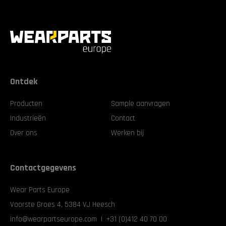
Ontdek
Producten
Sample aanvragen
Industrieën
Contact
Over ons
Werken bij
Contactgegevens
Wear Parts Europe
Voorste Groes 4, 5384 VJ Heesch
info@wearpartseurope.com
|
+31 (0)412 40 70 00